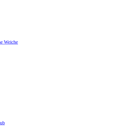
he Weiche
lub