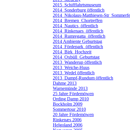
2015_Schifffahrtsmuseum
2014_Sonderburg öffentlich
2014_Nikolaus-Matthiesen-Str_Sommerfe
2014_Bremen_Chortreffen
2014_Nautics_öffentlich
2014_Rinkenaes_öffentlich
2014_Rumregatta_öffentlich
2014 Ambiente Geburtstag
2014_Fördepark_öffentlich
2014_Birk_Hochzeit
2014_Oxbüll_Geburtstag
2013_Wanderup öffentlich
2013_Weiche-Huus
2013_Wedel öffentlich
2013_Dampf-Rundum öffentlich
Dahme 2013
Warnemünde 2013
25 Jahre Fördemöwen
Ording Damp 2010
Bockholm 2009
Sommertour 2010
20 Jahre Fördemöwen
Rinkenæs 2006
Helgoland 2006