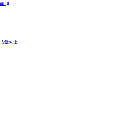
allig
m Mürwik