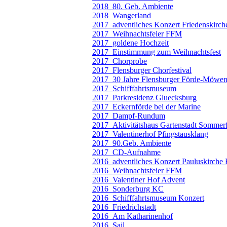
2018_80. Geb. Ambiente
2018_Wangerland
2017_adventliches Konzert Friedenskirc
2017_Weihnachtsfeier FFM
2017_goldene Hochzeit
2017_Einstimmung zum Weihnachtsfest
2017_Chorprobe
2017_Flensburger Chorfestival
2017_30 Jahre Flensburger Förde-Möwe
2017_Schifffahrtsmuseum
2017_Parkresidenz Gluecksburg
2017_Eckernförde bei der Marine
2017_Dampf-Rundum
2017_Aktivitätshaus Gartenstadt Sommerf
2017_Valentinerhof Pfingstausklang
2017_90.Geb. Ambiente
2017_CD-Aufnahme
2016_adventliches Konzert Pauluskirche
2016_Weihnachtsfeier FFM
2016_Valentiner Hof Advent
2016_Sonderburg KC
2016_Schifffahrtsmuseum Konzert
2016_Friedrichstadt
2016_Am Katharinenhof
2016_Sail