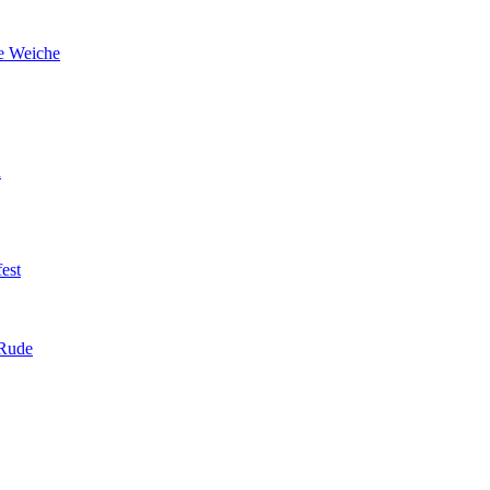
he Weiche
n
est
 Rude