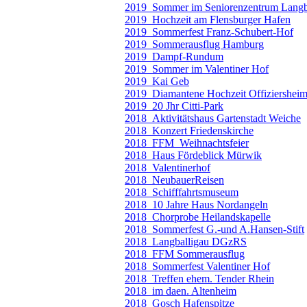
2019_Sommer im Seniorenzentrum Langb
2019_Hochzeit am Flensburger Hafen
2019_Sommerfest Franz-Schubert-Hof
2019_Sommerausflug Hamburg
2019_Dampf-Rundum
2019_Sommer im Valentiner Hof
2019_Kai Geb
2019_Diamantene Hochzeit Offiziershei
2019_20 Jhr Citti-Park
2018_Aktivitätshaus Gartenstadt Weiche
2018_Konzert Friedenskirche
2018_FFM_Weihnachtsfeier
2018_Haus Fördeblick Mürwik
2018_Valentinerhof
2018_NeubauerReisen
2018_Schifffahrtsmuseum
2018_10 Jahre Haus Nordangeln
2018_Chorprobe Heilandskapelle
2018_Sommerfest G.-und A.Hansen-Stift
2018_Langballigau DGzRS
2018_FFM Sommerausflug
2018_Sommerfest Valentiner Hof
2018_Treffen ehem. Tender Rhein
2018_im daen. Altenheim
2018_Gosch Hafenspitze