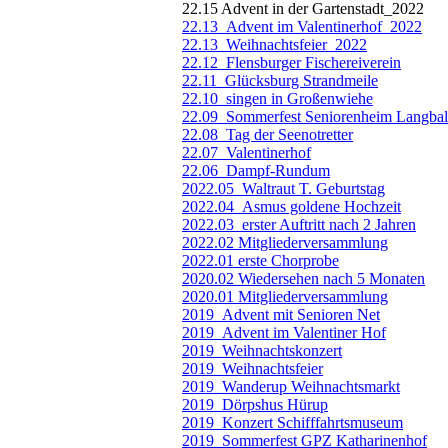
22.15 Advent in der Gartenstadt_2022
22.13_Advent im Valentinerhof_2022
22.13_Weihnachtsfeier_2022
22.12_Flensburger Fischereiverein
22.11_Glücksburg Strandmeile
22.10_singen in Großenwiehe
22.09_Sommerfest Seniorenheim Langbal
22.08_Tag der Seenotretter
22.07_Valentinerhof
22.06_Dampf-Rundum
2022.05_Waltraut T. Geburtstag
2022.04_Asmus goldene Hochzeit
2022.03_erster Auftritt nach 2 Jahren
2022.02 Mitgliederversammlung
2022.01 erste Chorprobe
2020.02 Wiedersehen nach 5 Monaten
2020.01 Mitgliederversammlung
2019_Advent mit Senioren Net
2019_Advent im Valentiner Hof
2019_Weihnachtskonzert
2019_Weihnachtsfeier
2019_Wanderup Weihnachtsmarkt
2019_Dörpshus Hürup
2019_Konzert Schifffahrtsmuseum
2019_Sommerfest GPZ Katharinenhof