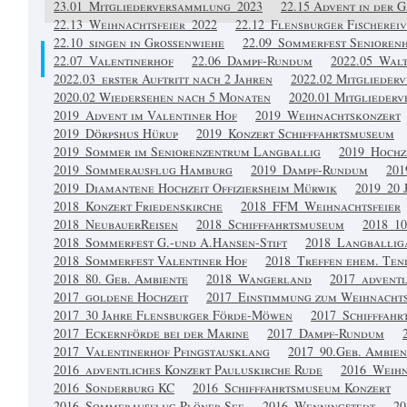
23.01_Mitgliederversammlung_2023
22.15 Advent in der 
22.13_Weihnachtsfeier_2022
22.12_Flensburger Fischereiv
22.10_singen in Großenwiehe
22.09_Sommerfest Senioren
22.07_Valentinerhof
22.06_Dampf-Rundum
2022.05_Walt
2022.03_erster Auftritt nach 2 Jahren
2022.02 Mitglieder
2020.02 Wiedersehen nach 5 Monaten
2020.01 Mitglieder
2019_Advent im Valentiner Hof
2019_Weihnachtskonzert
2019_Dörpshus Hürup
2019_Konzert Schifffahrtsmuseum
2019_Sommer im Seniorenzentrum Langballig
2019_Hochz
2019_Sommerausflug Hamburg
2019_Dampf-Rundum
201
2019_Diamantene Hochzeit Offiziersheim Mürwik
2019_20 
2018_Konzert Friedenskirche
2018_FFM_Weihnachtsfeier
2018_NeubauerReisen
2018_Schifffahrtsmuseum
2018_1
2018_Sommerfest G.-und A.Hansen-Stift
2018_Langballig
2018_Sommerfest Valentiner Hof
2018_Treffen ehem. Ten
2018_80. Geb. Ambiente
2018_Wangerland
2017_adventl
2017_goldene Hochzeit
2017_Einstimmung zum Weihnachts
2017_30 Jahre Flensburger Förde-Möwen
2017_Schifffah
2017_Eckernförde bei der Marine
2017_Dampf-Rundum
2017_Valentinerhof Pfingstausklang
2017_90.Geb. Ambien
2016_adventliches Konzert Pauluskirche Rude
2016_Weihn
2016_Sonderburg KC
2016_Schifffahrtsmuseum Konzert
2016_Sommerausflug Plöner See
2016_Wenningstedt
20