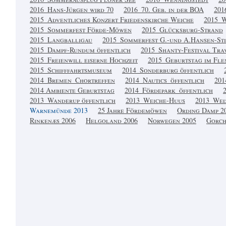
2016_Hans-Jürgen wird 70
2016_70. Geb. in der BOA
201
2015_Adventliches Konzert Friedenskirche Weiche
2015_
2015_Sommerfest Förde-Möwen
2015_Glücksburg-Strand
2015_Langballigau
2015_Sommerfest G.-und A.Hansen-Sti
2015_Dampf-Rundum öffentlich
2015_Shanty-Festival Tr
2015_Freienwill eiserne Hochzeit
2015_Geburtstag im Fle
2015_Schifffahrtsmuseum
2014_Sonderburg öffentlich
2014_Bremen_Chortreffen
2014_Nautics_öffentlich
201
2014 Ambiente Geburtstag
2014_Fördepark_öffentlich
2013_Wanderup öffentlich
2013_Weiche-Huus
2013_Wed
Warnemünde 2013
25 Jahre Fördemöwen
Ording Damp 2
Rinkenæs 2006
Helgoland 2006
Norwegen 2005
Gorch